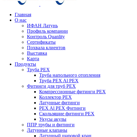
Главная
О нас
ИФАН Латунь
Профиль компании
Контроль Quanlity
Сертификаты
Похвала клиентов
Выставка
Карта
Продукты
Труба PEX
Труба напольного отопления
Труба PEX Al PEX
Фитинги для труб PEX
Компрессионные фитинги PEX
Коллектор PEX
Латунные фитинги
PEX Al PEX Фитинги
Скользящие фитинги PEX
Укусы акулы
ППР трубы и фитинги
Латунные клапаны
Латунный шаровой кран