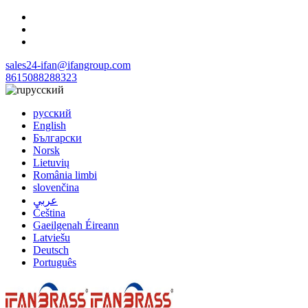
sales24-ifan@ifangroup.com
8615088288323
русский
русский
English
Български
Norsk
Lietuvių
România limbi
slovenčina
عربي
Čeština
Gaeilgenah Éireann
Latviešu
Deutsch
Português